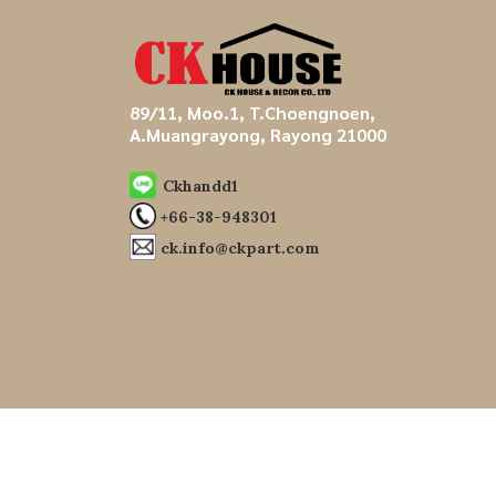
89/11, Moo.1, T.Choengnoen,
A.Muangrayong, Rayong 21000
Ckhandd1
+66-38-948301
ck.info@ckpart.com