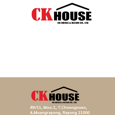
89/11, Moo.1, T.Choengnoen,
A.Muangrayong, Rayong 21000