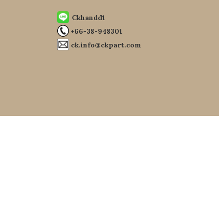
Ckhandd1
+66-38-948301
ck.info@ckpart.com